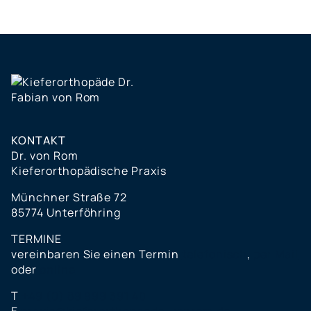
KONTAKT
Dr. von Rom
Kieferorthopädische Praxis
Münchner Straße 72
85774 Unterföhring
TERMINE
vereinbaren Sie einen Termin
telefonisch
,
per Mail
oder
online
T
+49 (0) 89 999 391 40