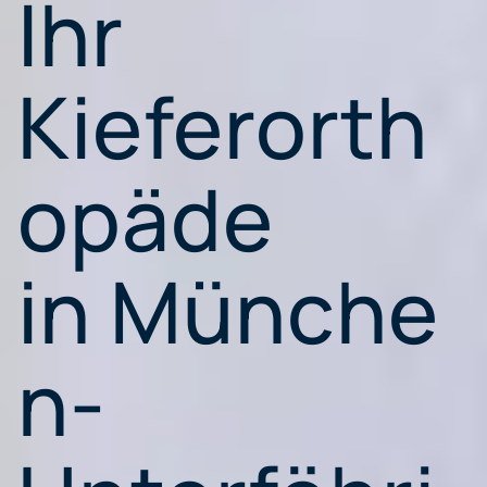
Ihr
Kieferorth
opäde
in Münche
n-