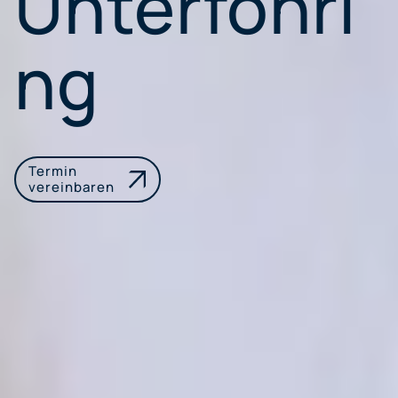
Unterföhri
ng
Termin
vereinbaren